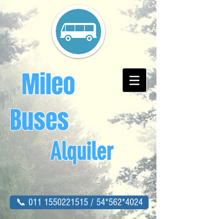
Mileo
Buses
Alquiler
📞 011 1550221515 / 54*562*4024