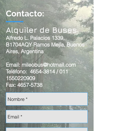
Contacto:
Alquiler de Buses
Alfredo L. Palacios 1339,
B1704AQY Ramos Mejía, Buenos
Aires, Argentina
Email:
mileobus@hotmail.com
Teléfono: 4654-3814 / 011
1550220909
Fax: 4657-5738