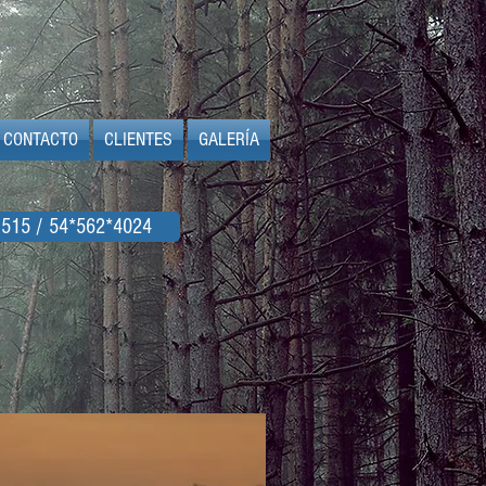
CONTACTO
CLIENTES
GALERÍA
515 / 54*562*4024