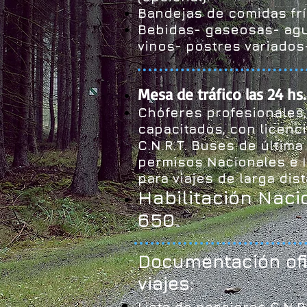
Bandejas de comidas frí
Bebidas- gaseosas- agu
vinos- postres variado
Mesa de tráfico las 24 hs.
Chóferes profesionales,
capacitados, con licenci
C.N.R.T. Buses de última
permisos Nacionales e 
para viajes de larga dist
Habilitación Nacio
650
Documentación ofi
viajes: