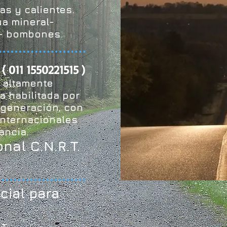
as y calientes.
a mineral-
s- bombones.
 ( 011 1550221515 )
 altamente
a habilitada por
 generación, con
Internacionales
ancia.
nal C.N.R.T.
cial para