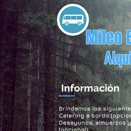
Mileo 
Alquil
Información
Brindamos los siguiente
Catering a bordo (opcion
Desayunos, almuerzos 
(opcional).