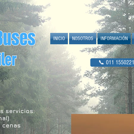
Buses
INICIO
NOSOTROS
INFORMACIÓN
er
📞 011 1550221
s servicios:
al).
y cenas